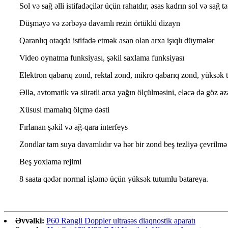
Sol və sağ əlli istifadəçilər üçün rahatdır, əsas kadrın sol və sağ t
Düşməyə və zərbəyə davamlı rezin örtüklü dizayn
Qaranlıq otaqda istifadə etmək asan olan arxa işıqlı düymələr
Video oynatma funksiyası, şəkil saxlama funksiyası
Elektron qabarıq zond, rektal zond, mikro qabarıq zond, yüksək t
Əllə, avtomatik və sürətli arxa yağın ölçülməsini, eləcə də göz əz
Xüsusi mamalıq ölçmə dəsti
Fırlanan şəkil və ağ-qara interfeys
Zondlar tam suya davamlıdır və hər bir zond beş tezliyə çevrilmə 
Beş yoxlama rejimi
8 saata qədər normal işləmə üçün yüksək tutumlu batareya.
Əvvəlki:
P60 Rəngli Doppler ultrasəs diaqnostik aparatı