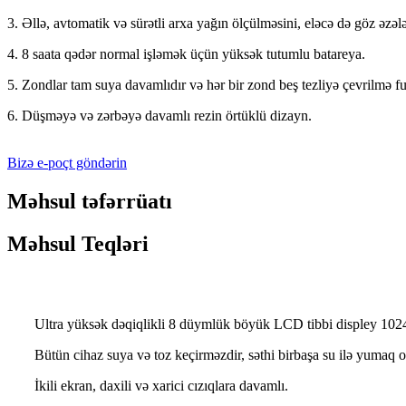
3. Əllə, avtomatik və sürətli arxa yağın ölçülməsini, eləcə də göz əzəl
4. 8 saata qədər normal işləmək üçün yüksək tutumlu batareya.
5. Zondlar tam suya davamlıdır və hər bir zond beş tezliyə çevrilmə fu
6. Düşməyə və zərbəyə davamlı rezin örtüklü dizayn.
Bizə e-poçt göndərin
Məhsul təfərrüatı
Məhsul Teqləri
Ultra yüksək dəqiqlikli 8 düymlük böyük LCD tibbi displey 1024 
Bütün cihaz suya və toz keçirməzdir, səthi birbaşa su ilə yumaq ol
İkili ekran, daxili və xarici cızıqlara davamlı.