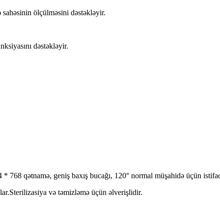
ə sahəsinin ölçülməsini dəstəkləyir.
nksiyasını dəstəkləyir.
* 768 qətnamə, geniş baxış bucağı, 120° normal müşahidə üçün istifadə
ar.Sterilizasiya və təmizləmə üçün əlverişlidir.