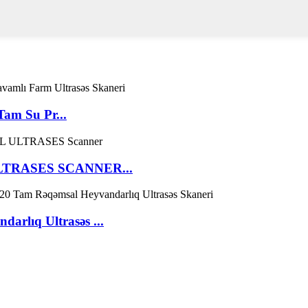
am Su Pr...
LTRASES SCANNER...
arlıq Ultrasəs ...