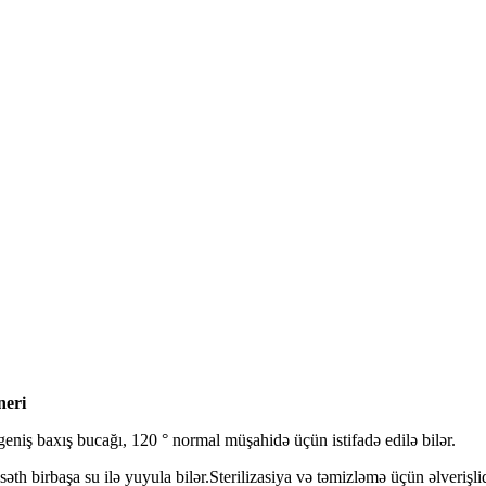
neri
niş baxış bucağı, 120 ° normal müşahidə üçün istifadə edilə bilər.
 səth birbaşa su ilə yuyula bilər.Sterilizasiya və təmizləmə üçün əlverişlid