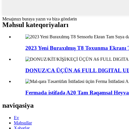
Mesajınızı buraya yazın və bizə göndərin
Məhsul kateqoriyaları
2023 Yeni Buraxılmış T8 Toxunma Ekranı T
DONUZ/CA ÜÇÜN A6 FULL DIGITAL U
Fermada istifadə A20 Tam Rəqəmsal Heyvand
naviqasiya
Ev
Məhsullar
Xəbərlər