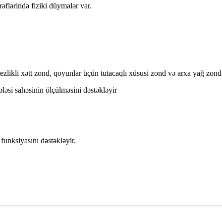
ərəflərində fiziki düymələr var.
ezlikli xətt zond, qoyunlar üçün tutacaqlı xüsusi zond və arxa yağ zon
ələsi sahəsinin ölçülməsini dəstəkləyir
funksiyasını dəstəkləyir.