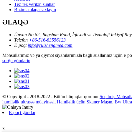
Tez-tez verilən suallar
Bizimlə əlaqə saxlayın
ƏLAQƏ
Ünvan
No.62, Jingshan Road, İqtisadi və Texnoloji İnkişaf Ra
Telefon
+86-516-83556123
E-poçt
info@ruishengmed.com
Məhsullarımız və ya qiymət siyahılarımızla bağlı suallarınız üçün e-p
sorğu göndərin
© Copyright - 2018-2022 : Bütün hüquqlar qorunur.
Seçilmiş Məhsull
hamiləlik ultrasəs müayinəsi
,
Hamiləlik üçün Skaner Maşın
,
Bw Ultra
E-poçt göndər
x