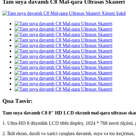
Tam suya davamlı C8 Mal-qara Ultrasəs Skaneri
Qısa Təsvir:
Tam suya davamlı C8 8″ HD LCD ekranlı mal-qara ultrasəs ska
1. Ultra-HD 8 düymlük LCD tibbi displey, 1024 * 768 təsvir ölçüsü, ge
2. İkili ekran, daxili və xarici cızıqlara davamlı, suya və toz keçirməz,