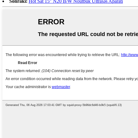
Sonrakı:
Hot Sat 15″ N20 B/W Noutbuk Ultrasəs Aparatı