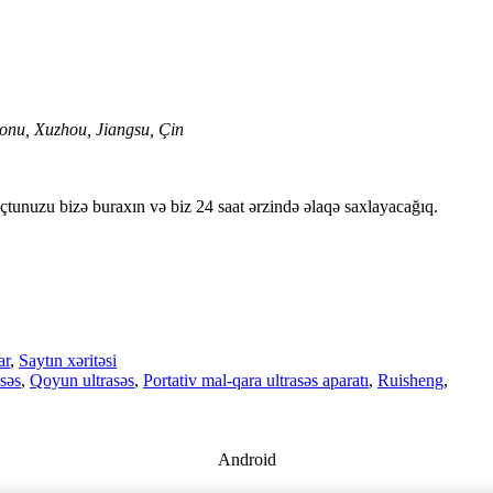
yonu, Xuzhou, Jiangsu, Çin
oçtunuzu bizə buraxın və biz 24 saat ərzində əlaqə saxlayacağıq.
ar
,
Saytın xəritəsi
səs
,
Qoyun ultrasəs
,
Portativ mal-qara ultrasəs aparatı
,
Ruisheng
,
Android