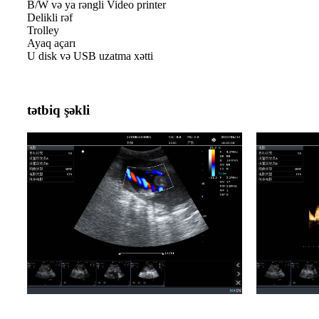
B/W və ya rəngli Video printer
Delikli rəf
Trolley
Ayaq açarı
U disk və USB uzatma xətti
tətbiq şəkli