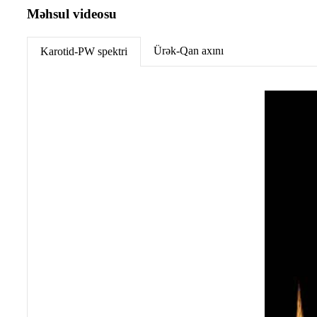
Məhsul videosu
Ürək-Qan axını
Karotid-PW spektri