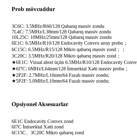
Prob mövcuddur
3C6C: 3.5MHz/R60/128 Qabarıq massiv zondu
7L4C: 7.5MHz/L38mm/128 Qabarıq massiv zondu
10L25C: 10MHz/25mm/128 Qabarıq massiv zondu
6E1C: 6.5MHz/R10/128 Endocavity Convex array probu；
6C15C: 6.5MHz/R15/128 Mikro qabarıq massiv zond；；
3C20C: 3.5MHz/R20/128 Mikro qabarıq massiv zond；
★6E1C: Vizual abort üçün 6.5MHz/R10/128 Endocavity Conve
★6I7C: 6MHz/L64mm/128 İntrarektal Xətti massiv probu；
★2P2F: 2.7MHz/L16mm/64 Fazalı massiv zondu;
★5P2F: 5.0MHz/L10mm/64 Fazalı massiv zondu;
Opsiyonel Aksesuarlar
6E1C Endocavity Convex zond
6I7C İntrarektal Xətti zond
6C15C、3C20C Mikro qabarıq zond