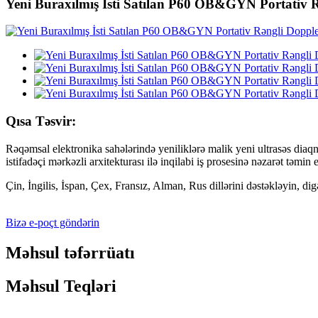
Yeni Buraxılmış İsti Satılan P60 OB&GYN Portativ R
Qısa Təsvir:
Rəqəmsal elektronika sahələrində yeniliklərə malik yeni ultrasəs diaqn
istifadəçi mərkəzli arxitekturası ilə inqilabi iş prosesinə nəzarət təmin e
Çin, İngilis, İspan, Çex, Fransız, Alman, Rus dillərini dəstəkləyin, dig
Bizə e-poçt göndərin
Məhsul təfərrüatı
Məhsul Teqləri