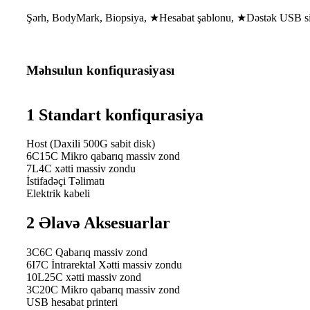
Şərh, BodyMark, Biopsiya, ★Hesabat şablonu, ★Dəstək USB siç
Məhsulun konfiqurasiyası
1
Standart konfiqurasiya
Host (Daxili 500G sabit disk)
6C15C Mikro qabarıq massiv zond
7L4C xətti massiv zondu
İstifadəçi Təlimatı
Elektrik kabeli
2 Əlavə Aksesuarlar
3C6C Qabarıq massiv zond
6I7C İntrarektal Xətti massiv zondu
10L25C xətti massiv zond
3C20C Mikro qabarıq massiv zond
USB hesabat printeri