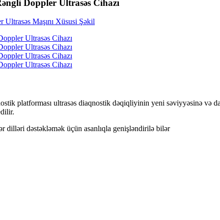
əngli Doppler Ultrasəs Cihazı
ostik platforması ultrasəs diaqnostik dəqiqliyinin yeni səviyyəsinə və 
dilir.
ər dilləri dəstəkləmək üçün asanlıqla genişləndirilə bilər