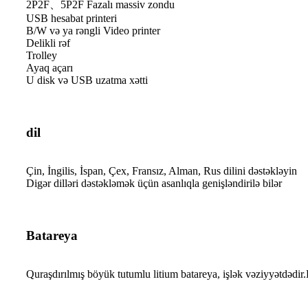
2P2F、5P2F Fazalı massiv zondu
USB hesabat printeri
B/W və ya rəngli Video printer
Delikli rəf
Trolley
Ayaq açarı
U disk və USB uzatma xətti
dil
Çin, İngilis, İspan, Çex, Fransız, Alman, Rus dilini dəstəkləyin
Digər dilləri dəstəkləmək üçün asanlıqla genişləndirilə bilər
Batareya
Quraşdırılmış böyük tutumlu litium batareya, işlək vəziyyətdədir