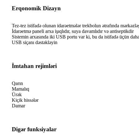
Erqonomik Dizayn
Tez-tez istifadə olunan idarəetmələr trekbolun ətrafında mərkəzləş
İdarəetmə paneli arxa işıqlıdır, suya davamlıdır və antiseptikdir
Sistemin arxasında iki USB portu var ki, bu da istifadə üçün daha
USB siçanı dəstəkləyin
İmtahan rejimləri
Qarın
Mamalıq
Ürək
Kiçik hissələr
Damar
Digər funksiyalar