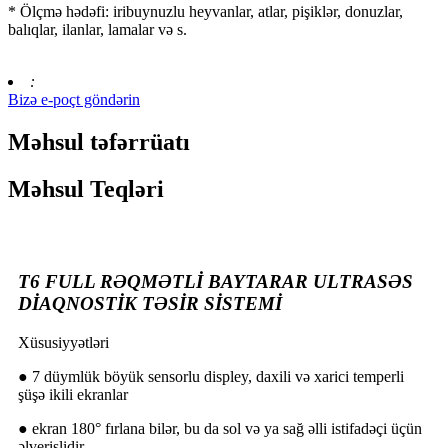
* Ölçmə hədəfi: iribuynuzlu heyvanlar, atlar, pişiklər, donuzlar,
balıqlar, ilanlar, lamalar və s.
:
Bizə e-poçt göndərin
Məhsul təfərrüatı
Məhsul Teqləri
T6 FULL RƏQMƏTLİ BAYTARAR ULTRASƏS
DİAQNOSTİK TƏSİR SİSTEMİ
Xüsusiyyətləri
● 7 düymlük böyük sensorlu displey, daxili və xarici temperli
şüşə ikili ekranlar
● ekran 180° fırlana bilər, bu da sol və ya sağ əlli istifadəçi üçün
əlverişlidir