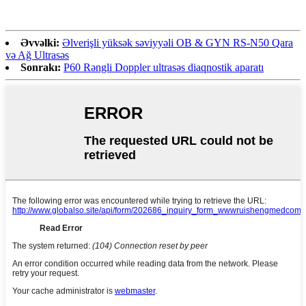
Əvvəlki:
Əlverişli yüksək səviyyəli OB & GYN RS-N50 ​​Qara
və Ağ Ultrasəs
Sonrakı:
P60 Rəngli Doppler ultrasəs diaqnostik aparatı