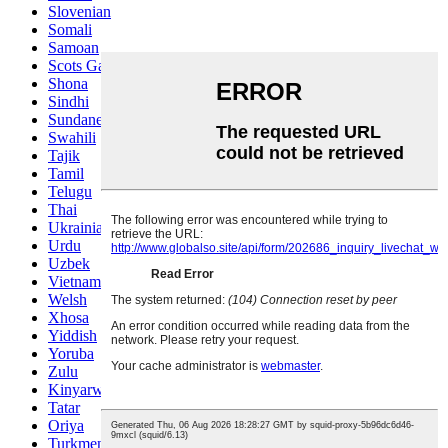
Slovenian
Somali
Samoan
Scots Gaelic
Shona
Sindhi
Sundanese
Swahili
Tajik
Tamil
Telugu
Thai
Ukrainian
Urdu
Uzbek
Vietnamese
Welsh
Xhosa
Yiddish
Yoruba
Zulu
Kinyarwanda
Tatar
Oriya
Turkmen