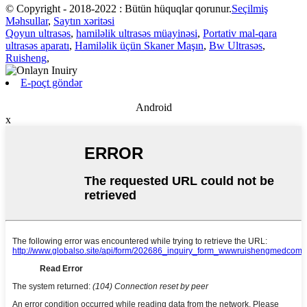
© Copyright - 2018-2022 : Bütün hüquqlar qorunur.
Seçilmiş
Məhsullar
,
Saytın xəritəsi
Qoyun ultrasəs
,
hamiləlik ultrasəs müayinəsi
,
Portativ mal-qara
ultrasəs aparatı
,
Hamiləlik üçün Skaner Maşın
,
Bw Ultrasəs
,
Ruisheng
,
E-poçt göndər
Android
x