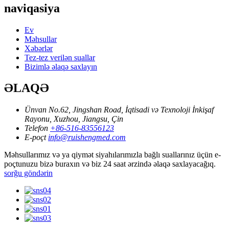
naviqasiya
Ev
Məhsullar
Xəbərlər
Tez-tez verilən suallar
Bizimlə əlaqə saxlayın
ƏLAQƏ
Ünvan
No.62, Jingshan Road, İqtisadi və Texnoloji İnkişaf
Rayonu, Xuzhou, Jiangsu, Çin
Telefon
+86-516-83556123
E-poçt
info@ruishengmed.com
Məhsullarımız və ya qiymət siyahılarımızla bağlı suallarınız üçün e-
poçtunuzu bizə buraxın və biz 24 saat ərzində əlaqə saxlayacağıq.
sorğu göndərin