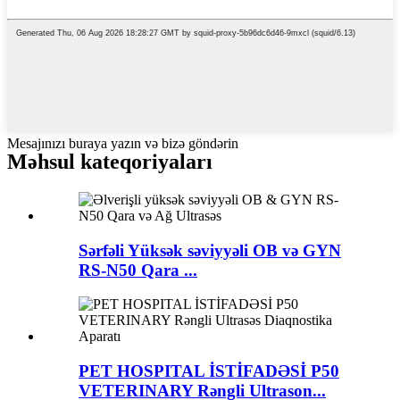
Mesajınızı buraya yazın və bizə göndərin
Məhsul kateqoriyaları
Sərfəli Yüksək səviyyəli OB və GYN
RS-N50 ​​Qara ...
PET HOSPITAL İSTİFADƏSİ P50
VETERINARY Rəngli Ultrason...