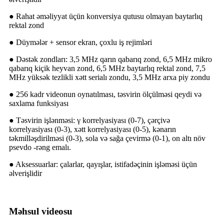
● Rahat əməliyyat üçün konversiya qutusu olmayan baytarlıq
rektal zond
● Düymələr + sensor ekran, çoxlu iş rejimləri
● Dəstək zondları: 3,5 MHz qarın qabarıq zond, 6,5 MHz mikro
qabarıq kiçik heyvan zond, 6,5 MHz baytarlıq rektal zond, 7,5
MHz yüksək tezlikli xətt serialı zondu, 3,5 MHz arxa piy zondu
● 256 kadr videonun oynatılması, təsvirin ölçülməsi qeydi və
saxlama funksiyası
● Təsvirin işlənməsi: γ korrelyasiyası (0-7), çərçivə
korrelyasiyası (0-3), xətt korrelyasiyası (0-5), kənarın
təkmilləşdirilməsi (0-3), sola və sağa çevirmə (0-1), on altı növ
psevdo -rəng emalı.
● Aksessuarlar: çalarlar, qayışlar, istifadəçinin işləməsi üçün
əlverişlidir
Məhsul videosu